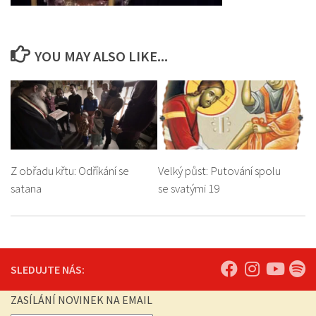
YOU MAY ALSO LIKE...
Z obřadu křtu: Odříkání se
Velký půst: Putování spolu
satana
se svatými 19
SLEDUJTE NÁS:
ZASÍLÁNÍ NOVINEK NA EMAIL