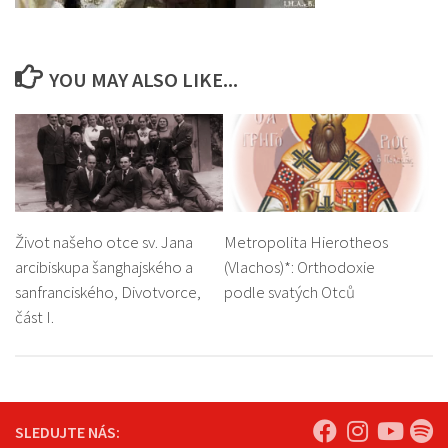
YOU MAY ALSO LIKE...
Život našeho otce sv. Jana
Metropolita Hierotheos
arcibiskupa šanghajského a
(Vlachos)*: Orthodoxie
sanfranciského, Divotvorce,
podle svatých Otců
část I.
SLEDUJTE NÁS: