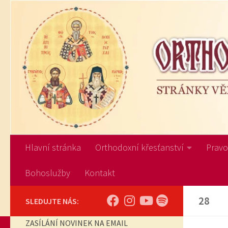
Skip to content
Hlavní stránka
Orthodoxní křesťanství
Pravos
Bohoslužby
Kontakt
28
SLEDUJTE NÁS:
ZASÍLÁNÍ NOVINEK NA EMAIL