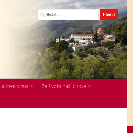
Vyhledávání
Ekumenismus
Ze života naší církve