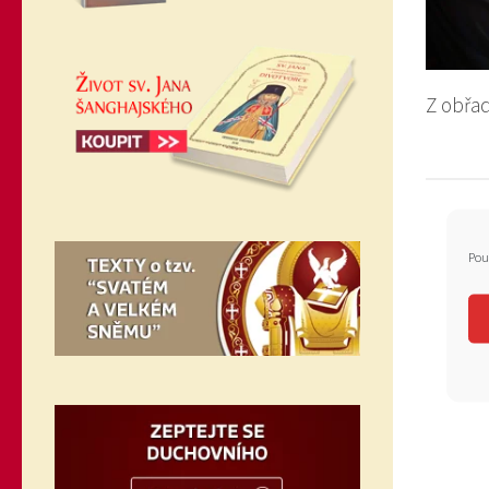
Z obřad
Pou