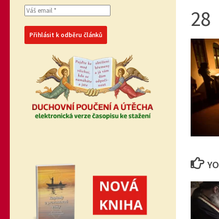
28
YO