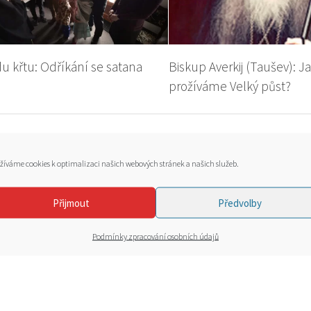
u křtu: Odříkání se satana
Biskup Averkij (Taušev): J
prožíváme Velký půst?
žíváme cookies k optimalizaci našich webových stránek a našich služeb.
Přijmout
Předvolby
Podmínky zpracování osobních údajů