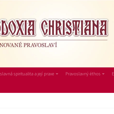
lavná spiritualita a její praxe
Pravoslavný éthos