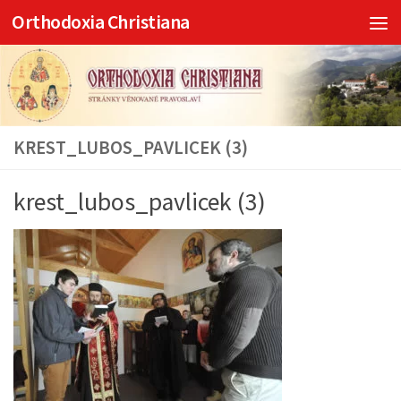
Orthodoxia Christiana
Skip to content
KREST_LUBOS_PAVLICEK (3)
krest_lubos_pavlicek (3)