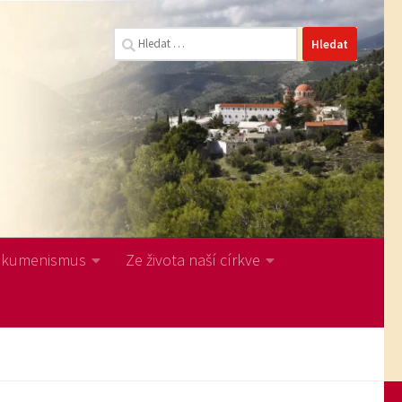
Vyhledávání
Ekumenismus
Ze života naší církve