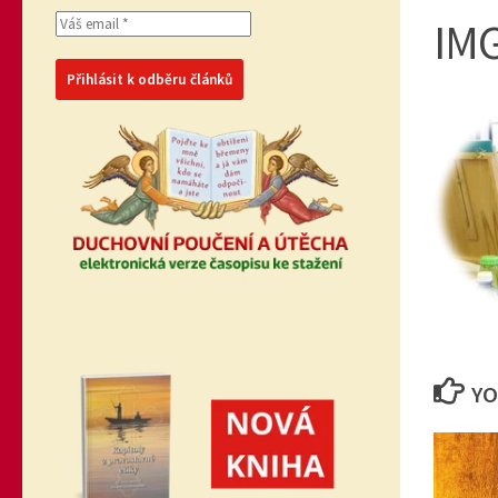
IM
YO