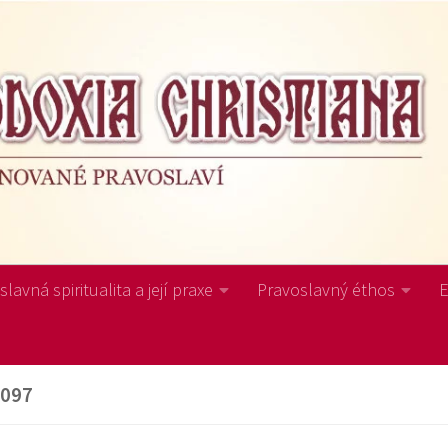
lavná spiritualita a její praxe
Pravoslavný éthos
097