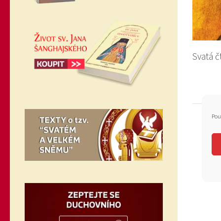
Svatá č
Pou