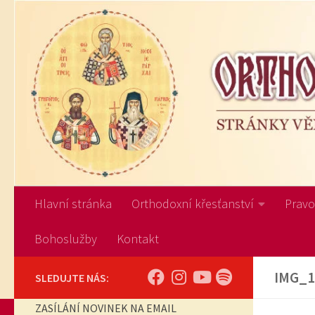
Skip to content
Hlavní stránka
Orthodoxní křesťanství
Pravos
Bohoslužby
Kontakt
IMG_1
SLEDUJTE NÁS:
ZASÍLÁNÍ NOVINEK NA EMAIL