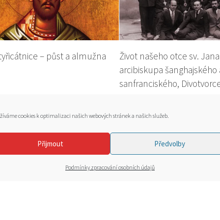
tyřicátnice – půst a almužna
Život našeho otce sv. Jana
arcibiskupa šanghajského 
sanfranciského, Divotvorce,
žíváme cookies k optimalizaci našich webových stránek a našich služeb.
Přijmout
Předvolby
Podmínky zpracování osobních údajů