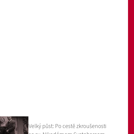
Velký půst: Po cestě zkroušenosti