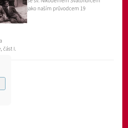
se sv. Nikodémem Svatohorcem
jako naším průvodcem 19
a
 část I.