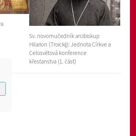
va
Sv. novomučedník arcibiskup
Hilarion (Troickij): Jednota Církve a
Celosvětová konference
křesťanstva (1. část)