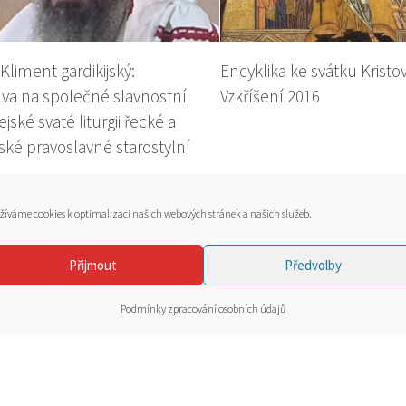
Kliment gardikijský:
Encyklika ke svátku Kristo
va na společné slavnostní
Vzkříšení 2016
ejské svaté liturgii řecké a
ké pravoslavné starostylní
žíváme cookies k optimalizaci našich webových stránek a našich služeb.
Přijmout
Předvolby
Podmínky zpracování osobních údajů