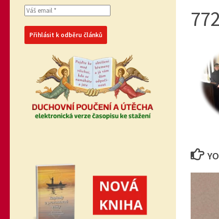
77
YO