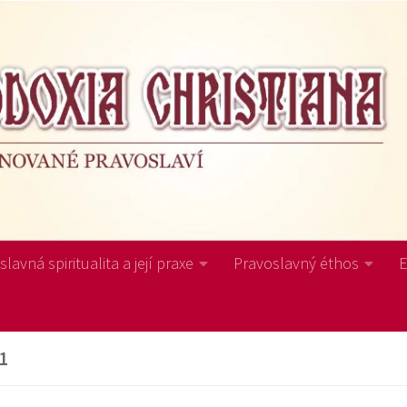
lavná spiritualita a její praxe
Pravoslavný éthos
1