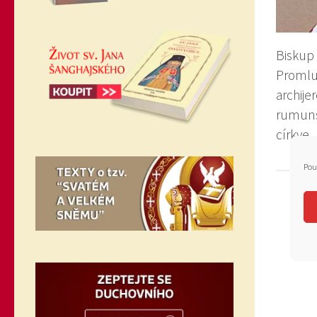
Biskup 
Promlu
archijer
rumuns
církve
Pou