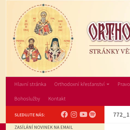
Skip to content
Hlavní stránka
Orthodoxní křesťanství
Pravos
Bohoslužby
Kontakt
772_1
SLEDUJTE NÁS:
ZASÍLÁNÍ NOVINEK NA EMAIL