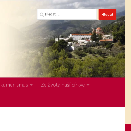
Vyhledávání
Ekumenismus
Ze života naší církve