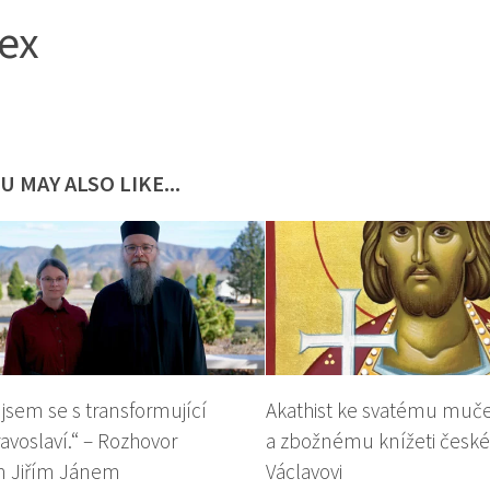
ex
U MAY ALSO LIKE...
 jsem se s transformující
Akathist ke svatému muč
ravoslaví.“ – Rozhovor
a zbožnému knížeti čes
m Jiřím Jánem
Václavovi