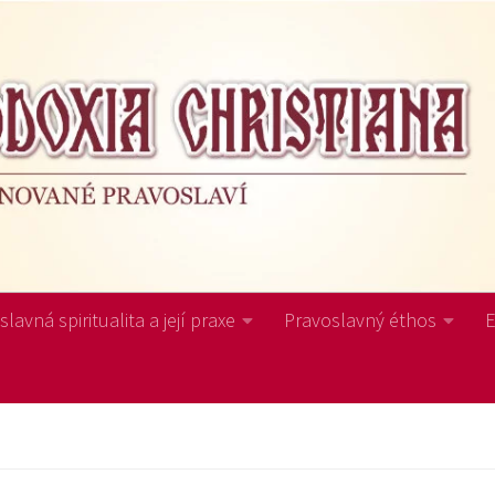
lavná spiritualita a její praxe
Pravoslavný éthos