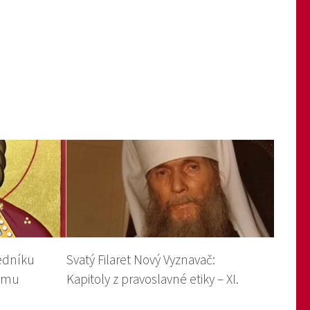
edníku
Svatý Filaret Nový Vyznavač:
kému
Kapitoly z pravoslavné etiky – XI.