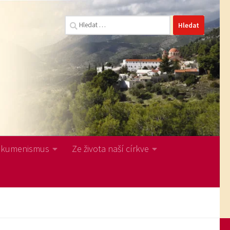
Vyhledávání
Ekumenismus
Ze života naší církve