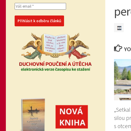
per
YO
„Setkal
silou p
s otce