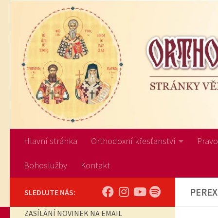
Skip to content
Hlavní stránka
Orthodoxní křesťanství
Pravos
Bohoslužby
Kontakt
PEREX
SLEDUJTE NÁS:
ZASÍLÁNÍ NOVINEK NA EMAIL