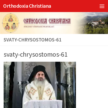
Orthodoxia Christiana
Skip to content
SVATY-CHRYSOSTOMOS-61
svaty-chrysostomos-61