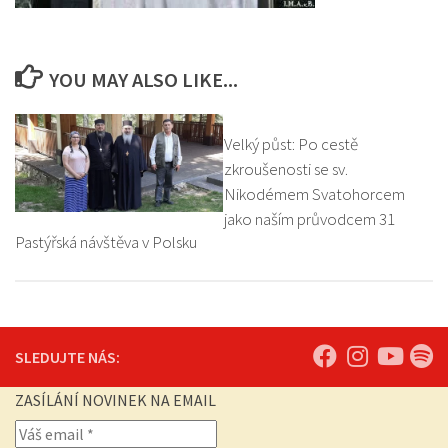
YOU MAY ALSO LIKE...
Velký půst: Po cestě
zkroušenosti se sv.
Nikodémem Svatohorcem
jako naším průvodcem 31
Pastýřská návštěva v Polsku
SLEDUJTE NÁS:
ZASÍLÁNÍ NOVINEK NA EMAIL