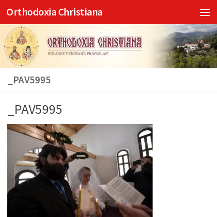
Orthodoxia Christiana
Skip to content
_PAV5995
_PAV5995