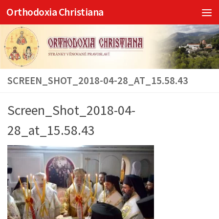
Orthodoxia Christiana
Skip to content
SCREEN_SHOT_2018-04-28_AT_15.58.43
Screen_Shot_2018-04-
28_at_15.58.43