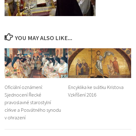
YOU MAY ALSO LIKE...
Oficiální oznámení:
Encyklika ke svátku Kristova
Sjednocení Řecké
Vzkříšení 2016
pravoslavné starostylní
církve a Posvátného synodu
v ohrazení