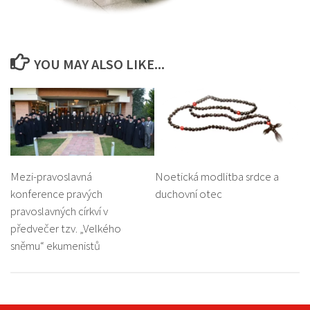
YOU MAY ALSO LIKE...
Mezi-pravoslavná
Noetická modlitba srdce a
konference pravých
duchovní otec
pravoslavných církví v
předvečer tzv. „Velkého
sněmu“ ekumenistů