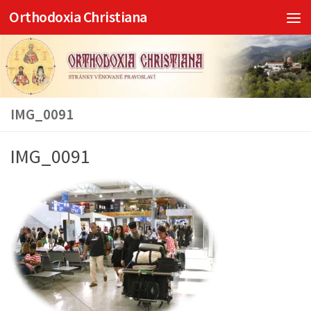
Orthodoxia Christiana
Skip to content
IMG_0091
IMG_0091