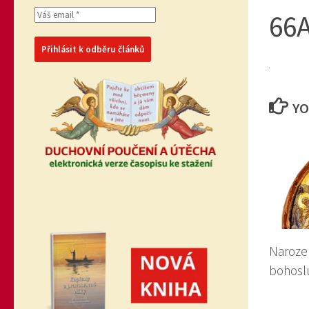
66
YO
Narozen
bohosl