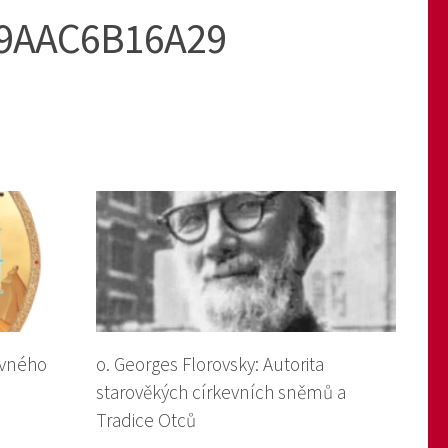
59AAC6B16A29
avného
o. Georges Florovsky: Autorita
starověkých církevních sněmů a
Tradice Otců