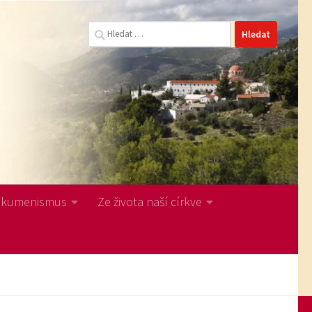
Vyhledávání
Ekumenismus
Ze života naší církve