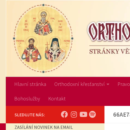
Skip to content
Hlavní stránka
Orthodoxní křesťanství
Pravos
Bohoslužby
Kontakt
66AE7
SLEDUJTE NÁS:
ZASÍLÁNÍ NOVINEK NA EMAIL