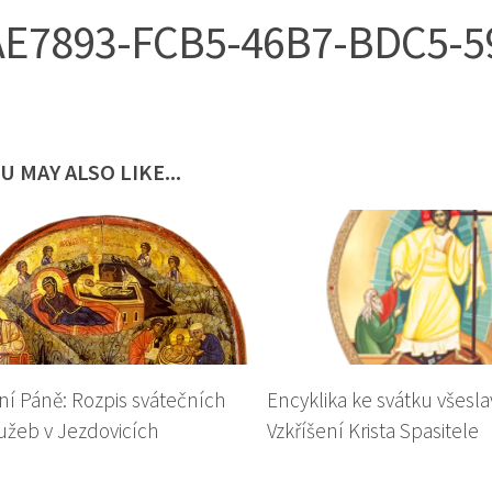
AE7893-FCB5-46B7-BDC5-
U MAY ALSO LIKE...
í Páně: Rozpis svátečních
Encyklika ke svátku všesl
užeb v Jezdovicích
Vzkříšení Krista Spasitele