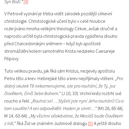
Syn Boží.
“
[4]
V Petrově vyznání je třeba vidět zárodek pozdější církevní
christologie. Christologické učení bylo v celé hloubce
rozkrýváno mnoha velikými theology Církve, avšak stručně a
naprosto určitě byla christologická pravda vyjádřena dlouho
před Chalcedonským sněmem – když byli apoštolé
shromážděni kolem samotného Krista nedaleko Caesareje
Filipovy.
Tuto velikou pravdu, jak říká sám Kristus, nezjevily apoštolu
Petru tělo a krev. Hebrejské tělo a krev nepřijímaly vtělení. „
Pro
dobrý skutek Tě nekamenujeme, ale pro rouhání, že Ty, jsa
člověkem, činíš Sebe Bohem.“
(J 10, 33). Vrchní kněz roztrhl své
roucho a řekl: „
Rouhal se!… Slyšeli jste nyní Jeho rouhání! Co o
tom soudíte? A oni odpověděli: Hoden je smrti…“
(Mt 26, 65-66;
M 14, 63-64).
„My všichni očekáváme, že Mesiáš bude člověkem
z lidí,“
říká Žid ve známém Justinově dialogu.
[5]
A ještě dlouho