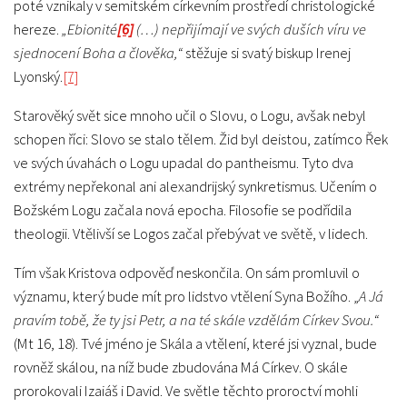
poté vznikaly v semitském církevním prostředí christologické
hereze.
„Ebionité
[6]
(…) nepřijímají ve svých duších víru ve
sjednocení Boha a člověka,“
stěžuje si svatý biskup Irenej
Lyonský.
[7]
Starověký svět sice mnoho učil o Slovu, o Logu, avšak nebyl
schopen říci: Slovo se stalo tělem. Žid byl deistou, zatímco Řek
ve svých úvahách o Logu upadal do pantheismu. Tyto dva
extrémy nepřekonal ani alexandrijský synkretismus. Učením o
Božském Logu začala nová epocha. Filosofie se podřídila
theologii. Vtělivší se Logos začal přebývat ve světě, v lidech.
Tím však Kristova odpověď neskončila. On sám promluvil o
významu, který bude mít pro lidstvo vtělení Syna Božího. „
A Já
pravím tobě, že ty jsi Petr, a na té skále vzdělám Církev Svou.“
(Mt 16, 18). Tvé jméno je Skála a vtělení, které jsi vyznal, bude
rovněž skálou, na níž bude zbudována Má Církev. O skále
prorokovali Izaiáš i David. Ve světle těchto proroctví mohli