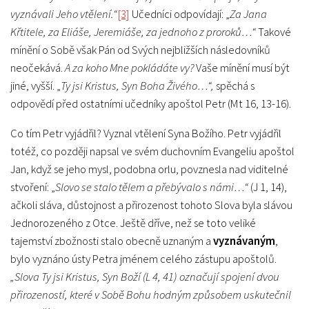
vyznávali Jeho vtělení.“
[3]
Učedníci odpovídají: „
Za Jana
Křtitele, za Eliáše, Jeremiáše, za jednoho z proroků…“
Takové
mínění o Sobě však Pán od Svých nejbližších následovníků
neočekává.
A za koho Mne pokládáte vy?
Vaše mínění musí být
jiné, vyšší. „
Ty jsi Kristus, Syn Boha Živého…“,
spěchá s
odpovědí před ostatními učedníky apoštol Petr (Mt 16, 13-16).
Co tím Petr vyjádřil? Vyznal vtělení Syna Božího. Petr vyjádřil
totéž, co později napsal ve svém duchovním Evangeliu apoštol
Jan, když se jeho mysl, podobna orlu, povznesla nad viditelné
stvoření: „
Slovo se stalo tělem a přebývalo s námi…“
(J 1, 14),
ačkoli sláva, důstojnost a přirozenost tohoto Slova byla slávou
Jednorozeného z Otce. Ještě dříve, než se toto veliké
tajemství zbožnosti stalo obecně uznaným a
vyznávaným
,
bylo vyznáno ústy Petra jménem celého zástupu apoštolů.
„Slova Ty jsi Kristus, Syn Boží (L 4, 41) označují spojení dvou
přirozeností, které v Sobě Bohu hodným způsobem uskutečnil