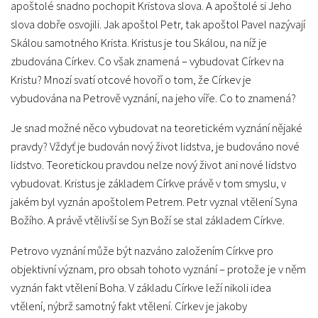
apoštolé snadno pochopit Kristova slova. A apoštolé si Jeho
slova dobře osvojili. Jak apoštol Petr, tak apoštol Pavel nazývají
Skálou samotného Krista. Kristus je tou Skálou, na níž je
zbudována Církev. Co však znamená – vybudovat Církev na
Kristu? Mnozí svatí otcové hovoří o tom, že Církev je
vybudována na Petrově vyznání, na jeho víře. Co to znamená?
Je snad možné něco vybudovat na teoretickém vyznání nějaké
pravdy? Vždyť je budován nový život lidstva, je budováno nové
lidstvo. Teoretickou pravdou nelze nový život ani nové lidstvo
vybudovat. Kristus je základem Církve právě v tom smyslu, v
jakém byl vyznán apoštolem Petrem. Petr vyznal vtělení Syna
Božího. A právě vtělivší se Syn Boží se stal základem Církve.
Petrovo vyznání může být nazváno založením Církve pro
objektivní význam, pro obsah tohoto vyznání – protože je v něm
vyznán fakt vtělení Boha. V základu Církve leží nikoli idea
vtělení, nýbrž samotný fakt vtělení. Církev je jakoby