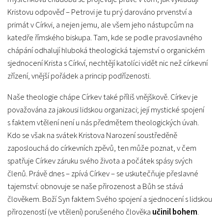
Kristovu odpověď – Petrovi je tu prý darováno prvenství a
primát v Církvi, a nejen jemu, ale všem jeho nástupcům na
katedře římského biskupa. Tam, kde se podle pravoslavného
chápání odhalují hluboká theologická tajemství o organickém
sjednocení Krista s Církví, nechtějí katolíci vidět nic než církevní
zřízení, vnější pořádek a princip podřízenosti.
Naše theologie chápe Církev také příliš vnějškově. Církev je
považována za jakousi lidskou organizaci; její mystické spojení
s faktem vtělení není u nás předmětem theologických úvah.
Kdo se však na svátek Kristova Narození soustředěně
zaposlouchá do církevních zpěvů, ten může poznat, v čem
spatřuje Církev záruku svého života a počátek spásy svých
členů. Právě dnes – zpívá Církev – se uskutečňuje přeslavné
tajemství: obnovuje se naše přirozenost a Bůh se stává
člověkem. Boží Syn faktem Svého spojení a sjednocení s lidskou
přirozeností (ve vtělení) porušeného člověka
učinil bohem
.