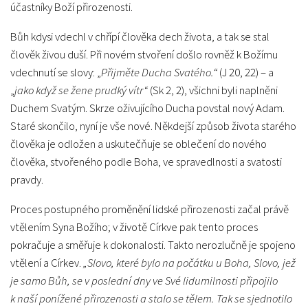
účastníky Boží přirozenosti.
Bůh kdysi vdechl v chřípí člověka dech života, a tak se stal
člověk živou duší. Při novém stvoření došlo rovněž k Božímu
vdechnutí se slovy: „
Přijměte Ducha Svatého.“
(J 20, 22) – a
„
jako když se žene prudký vítr“
(Sk 2, 2), všichni byli naplněni
Duchem Svatým. Skrze oživujícího Ducha povstal nový Adam.
Staré skončilo, nyní je vše nové. Někdejší způsob života starého
člověka je odložen a uskutečňuje se oblečení do nového
člověka, stvořeného podle Boha, ve spravedlnosti a svatosti
pravdy.
Proces postupného proměnění lidské přirozenosti začal právě
vtělením Syna Božího; v životě Církve pak tento proces
pokračuje a směřuje k dokonalosti. Takto nerozlučně je spojeno
vtělení a Církev.
„Slovo, které bylo na počátku u Boha, Slovo, jež
je samo Bůh, se v poslední dny ve Své lidumilnosti připojilo
k naší ponížené přirozenosti a stalo se tělem. Tak se sjednotilo