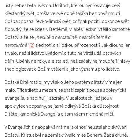
ústy nebes byla hvězda. Událost, kterou nyní oslavuje celý
křesťanský svět, prošla ve své době takřka bez povšimnutí.
Cožpak poznal řecko-římský svět, cožpak pocítil dokonce svět
židovský, že se kdesi v Betlémě, v jakési jeskyni vtělilo samotné
Božství a že se
„neslitě a nerozdílně, nezměnitelně a
nerozlučně“
[2]
sjednotilo s lidskou přirozeností? Jak dlouho jen
trvalo, než si lidstvo uvědomilo tuto největší událost svých
dějin! Uběhly ne roky, ale staletí, než začaly nejmoudřejší hlavy
theologizovat o Božím vtělení a jeho významu pro lidstvo.
Božské Dítě rostlo, my však o Jeho svatém dětství víme jen
málo. Třicetiletou mezeru se snaží zaplnit pouze apokryfická
evangelia, a naplňují ji zázraky. V událostech, jež jsou v
apokryfech popsány, se jasně odkrývá Božská důstojnost
Dítěte; kanonická Evangelia o tom všem nicméně mlčí.
V Evangeliích si naopak všímáme jakéhosi neustálého skrývání
Božství. Kristus byl na zemi skrývajícím se Bohem. Žádá druhé,