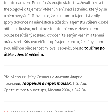
tohoto narození. Po celá následující staletí uvažovali církevní
theologové o tajemství vtělení. Není snad žádného, který by se
o něm nevyjádřil. Stávalo se, že se o tomto tajemství vedly
spory dokonce na náměstích a tržištích. Tajemství vtělení k sobě
přitahuje lidstvo, neboť bez tohoto tajemství zbývá lidem
pouze bezútěšný rozklad, otročení tělesným vášním a temná
brána smrti. Kristovo vtělení opěvujeme proto, že ať bychom
svou hříšnou přirozenost milovali sebevíc, přesto
toužíme po
útěše v životě věčném.
Přeloženo z ruštiny: Священномученик Иларион
Троицкий,
Творения в трех томах.
Т. 3. Изд.
Сретенского монастыря, Москва 2004, s. 342-34.