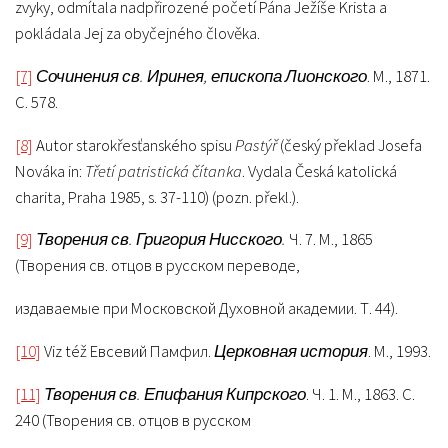
zvyky, odmítala nadpřirozené početí Pána Ježíše Krista a
pokládala Jej za obyčejného člověka.
[7]
Сочинения св. Иринея, епископа Лионского
. М., 1871.
С. 578.
[8]
Autor starokřesťanského spisu
Pastýř
(český překlad Josefa
Nováka in:
Třetí patristická čítanka
. Vydala Česká katolická
charita, Praha 1985, s. 37-110) (pozn. překl.).
[9]
Творения св. Григория Нисского.
Ч. 7. М., 1865
(Творения св. отцов в русском переводе,
издаваемые при Московской Духовной академии. Т. 44).
[10]
Viz též Евсевий Памфил.
Церковная история
. М., 1993.
[11]
Творения св. Епифания Кипрского
. Ч. 1. М., 1863. С.
240 (Творения св. отцов в русском