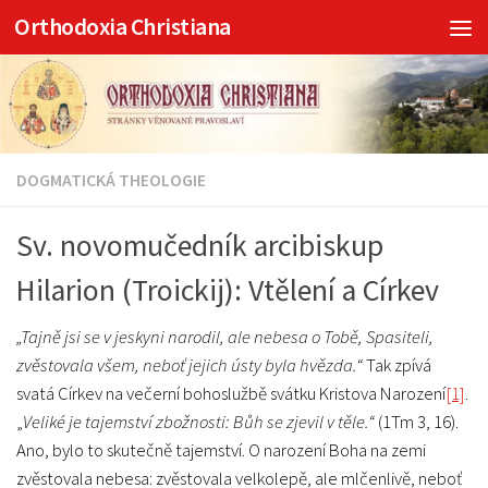
Orthodoxia Christiana
Skip to content
DOGMATICKÁ THEOLOGIE
Sv. novomučedník arcibiskup
Hilarion (Troickij): Vtělení a Církev
„Tajně jsi se v jeskyni narodil, ale nebesa o Tobě, Spasiteli,
zvěstovala všem, neboť jejich ústy byla hvězda.“
Tak zpívá
svatá Církev na večerní bohoslužbě svátku Kristova Narození
[1]
.
„
Veliké je tajemství zbožnosti: Bůh se zjevil v těle.“
(1Tm 3, 16).
Ano, bylo to skutečně tajemství. O narození Boha na zemi
zvěstovala nebesa: zvěstovala velkolepě, ale mlčenlivě, neboť