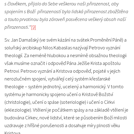
s člověkem, přijalo do Sebe veškerou naši přirozenost, aby
spojením s Boží přirozeností byla lidská přirozenost zbožštěna
a touto prvotinou byla zároveň posvěcena veškerý obsah naší
přirozenosti.“
[9]
Sv. Jan Damašský (ve svém kázání na svátek Proměnění Páně) a
soluňský arcibiskup Nilos Kabasilas nazývají Petrovo vyznání
theologií. Za neméně hlubokou a nesmírně obsažnou theologii
však musíme označit i odpověď Pána Ježíše Krista apoštolu
Petrovi. Petrovo vyznání a Kristova odpověď, pojaté v jejich
nerozlučném spojení, vytvářejí celý systém křesťanské
theologie – systém jednotný, ucelený a harmonický. V tomto
systému je harmonicky spojeno učení o Kristově Božství
(christologie), učení o spáse (soteriologie) i učení o Církvi
(ekleziologie). Vtělení je počátkem spásy a na základě vtělení je
budována Církev, nové lidství, které se působením Boží milosti
uzdravuje z hříšné porušenosti a dosahuje míry plnosti věku
Kristova.