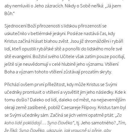
aby nemluvili o Jeho zázracích. Nikdy o Sobě neříká: „Já jsem
Bůh.“
Sjednocení Boží přirozenosti s lidskou přirozeností se
uskutečnilo v betlémské jeskyni. Posléze nastává čas, kdy
Kristus začíná hlásat blahou zvěst. Jsou již shromážděni i rybáři
lidí, kteří opustili rybářské sítě a ponořili do lidského moře své
sítě evangelní. Božství svého Učitele však zatím pouze pociťují,
ještě si je neuvědomují v celé hlubině jeho významu. Vtělení
Boha a význam tohoto vtělení zůstávají prozatím skryty.
Přichází ovšem první příležitost, kdy může Kristus se Svými
učedníky promluvit o vtělení a vysvětlit jim jeho následky. Kde k
tomu došlo? Daleko od lidí, daleko od měst, na nejsevernějším
okraji země zaslíbené, poblíž Caesareje Filipovy. Kristus tam byl
se Svými učedníky sám. Začíná se jich velmi opatrně ptát: „
Za
koho lidé pokládají… Syna člověka“
, tj. Jeho samotného?
„Tím,
že říká: Syna člověka, ukazuje, jak vroucně si přeje, aby