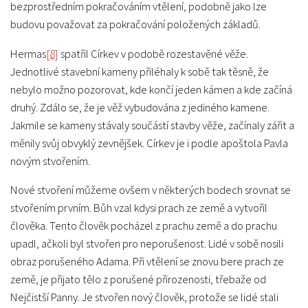
bezprostředním pokračováním vtělení, podobně jako lze
budovu považovat za pokračování položených základů.
Hermas
[8]
spatřil Církev v podobě rozestavěné věže.
Jednotlivé stavební kameny přiléhaly k sobě tak těsně, že
nebylo možno pozorovat, kde končí jeden kámen a kde začíná
druhý. Zdálo se, že je věž vybudována z jediného kamene.
Jakmile se kameny stávaly součástí stavby věže, začínaly zářit a
měnily svůj obvyklý zevnějšek. Církev je i podle apoštola Pavla
novým stvořením.
Nové stvoření můžeme ovšem v některých bodech srovnat se
stvořením prvním. Bůh vzal kdysi prach ze země a vytvořil
člověka. Tento člověk pocházel z prachu země a do prachu
upadl, ačkoli byl stvořen pro neporušenost. Lidé v sobě nosili
obraz porušeného Adama. Při vtělení se znovu bere prach ze
země, je přijato tělo z porušené přirozenosti, třebaže od
Nejčistší Panny. Je stvořen nový člověk, protože se lidé stali