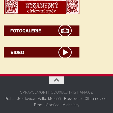
SPRAVCE@ORTHODOXIACHRISTIANA.CZ
Praha
-
Jezdovice
-
Velké Meziříčí
-
Boskovice
-
Olbramovice
-
Brno - Modřice
-
Michaľany