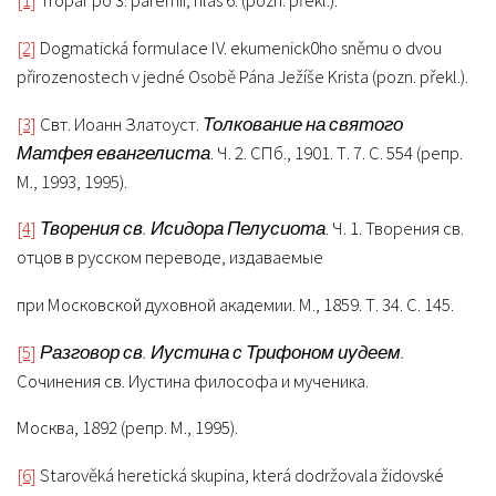
[1]
Tropar po 3. paremii, hlas 6. (pozn. překl.).
[2]
Dogmatická formulace IV. ekumenick0ho sněmu o dvou
přirozenostech v jedné Osobě Pána Ježíše Krista (pozn. překl.).
[3]
Свт. Иоанн Златоуст.
Толкование на святого
Матфея евангелиста
. Ч. 2. СПб., 1901. Т. 7. С. 554 (pепр.
М., 1993, 1995).
[4]
Творения св. Исидора Пелусиота
. Ч. 1. Творения св.
отцов в русском переводе, издаваемые
при Московской духовной академии. М., 1859. Т. 34. С. 145.
[5]
Разговор св. Иустина с Трифоном иудеем.
Сочинения св. Иустина философа и мученика.
Москва, 1892 (репр. М., 1995).
[6]
Starověká heretická skupina, která dodržovala židovské