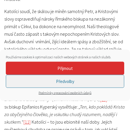
Katolíci soudí, že skálou je míněn samotný Petr, a Kristovými
slovy ospravedlňují nároky římského biskupa na nezákonný
primát v Církvi, ba dokonce na neomylnost. Naši theologové
musí často zápasit s takovým nepochopením Kristových slov.
Avšak duchovní vnímání, žijící ideálem spásy a zbožštění, se od
katolického výkladu odvrací proto, že se takový výklad snižuje
k obchodování tam, kde jsou zvěstována největší náboženská
Používáme cookies k optimalizaci našich webových stránek a našich služeb.
tajemství. Na katolickém myšlení je nejodpudivější prázdnota
Přijmout
theologických idejí.
Předvolby
O starověkých ebionitech píše církevní historik Eusebios, že byli
nazváni ebionity pro omezenost své mysli, neboť toto slovo
Podmínky zpracování osobních údajů
znamená u Židů
„nuzný“
(Církevní historie III, 27, 6)
[10]
. A
sv.biskup Epifanios Kyperský vysvětluje:
„Ten, kdo pokládá Krista
za obyčejného člověka, je vskutku chudý rozumem, nadějí i
skutkem.“
[11]
Katolíci – to jsou ebionité naší doby. Jejich
myšlenková chudoba se projevuje právě v tom, jak vykládají