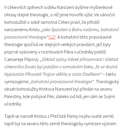
V církevních zpěvech svátku Narození slyšíme myšlenkové
ohlasy stejné theologie, o níž jsme hovořili výše. Ve vánoční
bohoslužbě o sobě samotná Církev praví, že přináší
narozenému Kristu
„jako Spasiteli a Bohu našemu, bohatství
pravoslavné theologie“
[12]
. A bohatství této pravoslavné
theologie spočívá ve stejných velikých pravdách, jež byly
poprvé vysloveny v rozmluvách Pána s učedníky poblíž
Caesareje Filipovy.
„Základ spásy lidské přirozenosti i základ
církevního života byl položen v samotném faktu, že se druhá
Hypostáze Přesvaté Trojice vtělila a stala člověkem“
– takto
vymezujeme
„bohatství pravoslavné theologie“
. Theologický
obsah bohoslužby Kristova Narození byl předán na severu
Palestiny, kde pobýval Pán, daleko od lidí, jen sám se Svými
učedníky.
Tajně se narodil Kristus z Přečisté Panny na jihu svaté země;
tajně byl na severu této země theologicky vymezen význam