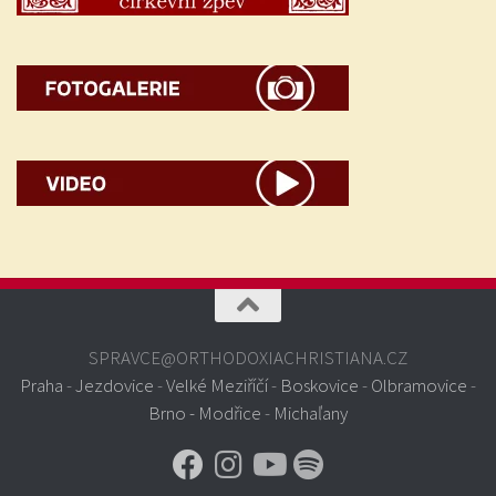
SPRAVCE@ORTHODOXIACHRISTIANA.CZ
Praha
-
Jezdovice
-
Velké Meziříčí
-
Boskovice
-
Olbramovice
-
Brno - Modřice
-
Michaľany