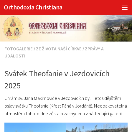
Orthodoxia Christiana
Skip to content
FOTOGALERIE
/
ZE ŽIVOTA NAŠÍ CÍRKVE
/
ZPRÁVY A
UDÁLOSTI
Svátek Theofanie v Jezdovicích
2025
Chrám sv. Jana Maximoviče v Jezdovicích byl i letos dějištěm
oslav svátku Theofanie (Křest Páně v Jordáně). Neopakovatelná
atmosféra tohoto dne zůstala zachycena v následující galerii.