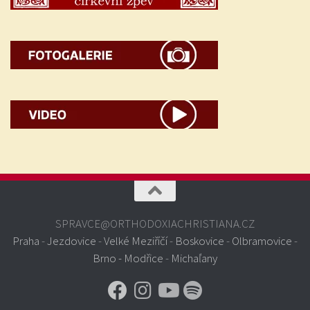
SPRAVCE@ORTHODOXIACHRISTIANA.CZ
Praha
-
Jezdovice
-
Velké Meziříčí
-
Boskovice
-
Olbramovice
-
Brno - Modřice
-
Michaľany