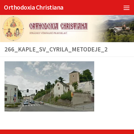
Orthodoxia Christiana
Skip to content
266_KAPLE_SV_CYRILA_METODEJE_2