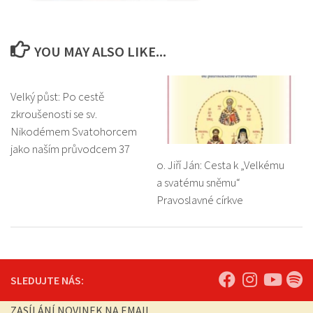
YOU MAY ALSO LIKE...
Velký půst: Po cestě
zkroušenosti se sv.
Nikodémem Svatohorcem
jako naším průvodcem 37
o. Jiří Ján: Cesta k „Velkému
a svatému sněmu“
Pravoslavné církve
SLEDUJTE NÁS:
ZASÍLÁNÍ NOVINEK NA EMAIL