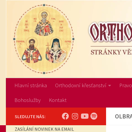
Skip to content
Hlavní stránka
Orthodoxní křesťanství
Pravos
Bohoslužby
Kontakt
OLBR
SLEDUJTE NÁS:
ZASÍLÁNÍ NOVINEK NA EMAIL