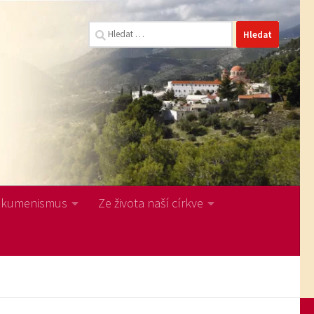
Vyhledávání
Ekumenismus
Ze života naší církve