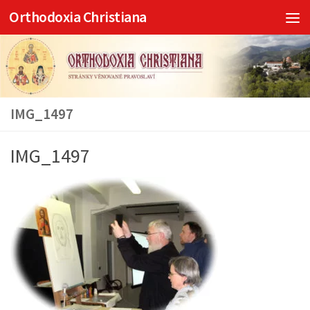
Orthodoxia Christiana
Skip to content
IMG_1497
IMG_1497