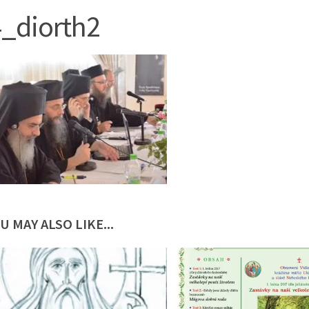
_diorth2
U MAY ALSO LIKE...