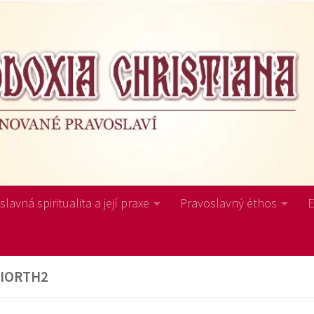
lavná spiritualita a její praxe
Pravoslavný éthos
IORTH2