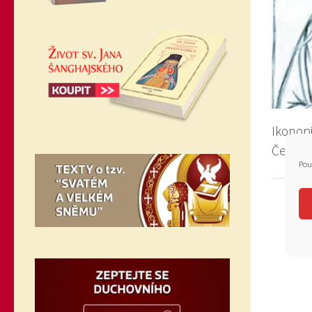
Ikonopi
Český”
Pou