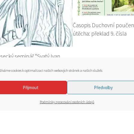
Časopis Duchovní poučen
útěcha: překlad 9. čísla
secký seminář “Svatý Ivan
žíváme cookies k optimalizaci našich webových stránek a našich služeb.
Přijmout
Předvolby
Podmínky zpracování osobních údajů