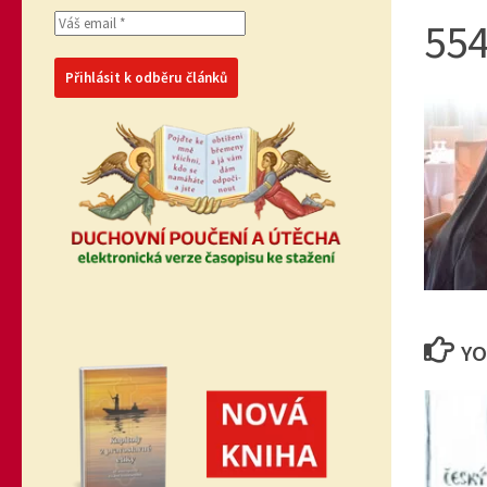
554
YO