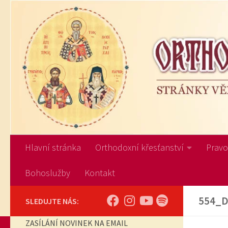
Skip to content
Hlavní stránka
Orthodoxní křesťanství
Pravos
Bohoslužby
Kontakt
554_D
SLEDUJTE NÁS:
ZASÍLÁNÍ NOVINEK NA EMAIL