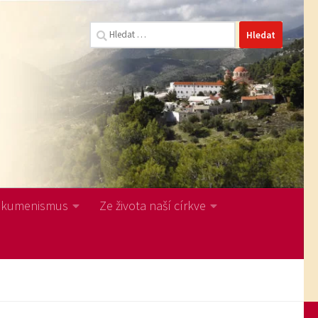
Vyhledávání
Ekumenismus
Ze života naší církve