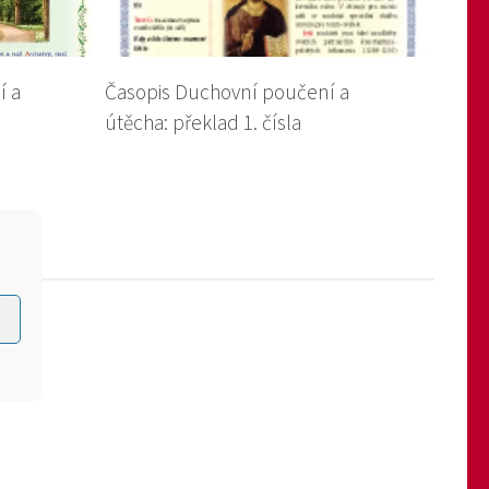
í a
Časopis Duchovní poučení a
útěcha: překlad 1. čísla