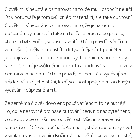
Člověk musí neustále pamatovat na to, že mu Hospodin neurčil
jíst v potu tváře jenom svůj chléb materiální, ale také duchovní.
Člověk musí neustále pamatovat na to, že je na zemi v
dočasném vyhnanství a také na to, že je prach a do prachu, z
kterého byl stvořen, se zase navrátí. O této pravdě svědčí na
zemi vše. Člověka se neustále dotýkají nějaká utrpení. Neustále
je v boji s vlastní zlobou a zlobou svých bližních, v boji se živly a
se zemí, která je kvůli němu prokletá a poddává se mu pouze za
cenu krvavého potu. O této pravdě mu neustále vydávají své
svědectví také jeho bližní, kteří jsou postupně jeden za druhým
vydáváni neúprosné smrti.
Ze země má člověk dovoleno používat jenom to nejnutnější.
To, co je nezbytné pro naše putování, tedy nic nadbytečného,
co by odvracelo naši mysl od věčnosti. Všichni spravedliví
starozákonní Církve, počínajíc Adamem, strávili pozemský život
v souladu s ustanovením Božím. Žili na světě jako ve vyhnanství,