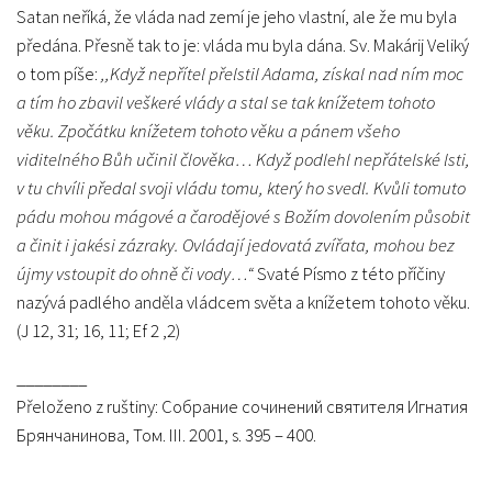
Satan neříká, že vláda nad zemí je jeho vlastní, ale že mu byla
předána. Přesně tak to je: vláda mu byla dána. Sv. Makárij Veliký
o tom píše:
,,Když nepřítel přelstil Adama, získal nad ním moc
a tím ho zbavil veškeré vlády a stal se tak knížetem tohoto
věku. Zpočátku knížetem tohoto věku a pánem všeho
viditelného Bůh učinil člověka… Když podlehl nepřátelské lsti,
v tu chvíli předal svoji vládu tomu, který ho svedl. Kvůli tomuto
pádu mohou mágové a čarodějové s Božím dovolením působit
a činit i jakési zázraky. Ovládají jedovatá zvířata, mohou bez
újmy vstoupit do ohně či vody…“
Svaté Písmo z této příčiny
nazývá padlého anděla vládcem světa a knížetem tohoto věku.
(J 12, 31; 16, 11; Ef 2 ,2)
________
Přeloženo z ruštiny: Собрание сочинений святителя Игнатия
Брянчанинова, Том. III. 2001, s. 395 – 400.