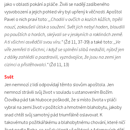
jako v oblasti pokání a pláče. Živili se nadějí zaslíbeného
vysvobození a jejich pohled víry byl upřený k věčnosti. Apoštol
Pavel o nich praví toto:
,,Chodili v ovčích a kozích kůžích, trpěli
nouzí, zakoušeli útisk a soužení. Svět jich nebyl hoden, bloudili
po pouštích a horách, skrývali se v jeskyních a roklinách země.
A ti všichni osvědčili svou víru.“
(Žd 11, 37-39) a také toto:
,,Ve
víře zemřeli ti všichni, i když se splnění slibů nedožili, nýbrž jen
z dálky zahlédli a pozdravili, vyznávajíce, že jsou na zemi jen
cizinci a přistěhovalci.“
(Žd 11, 13)
Svět
Jen nemnozí z lidí odpovídají těmto slovům apoštola. Jen
nemnozí strávili svůj život v souladu s ustanovením Božím.
Člověka pád tak hluboce poškodil, že si místo života v pláči
vybral na zemi život v požitcích a hmotném blahobytu, jakoby
snad chtěl svůj samotný pád triumfálně oslavovat. K
takovémuto požitkářskému a blahobytnému chování, které ničí
život podle Boha, se začaly klonit už některé z Adamových dětí,