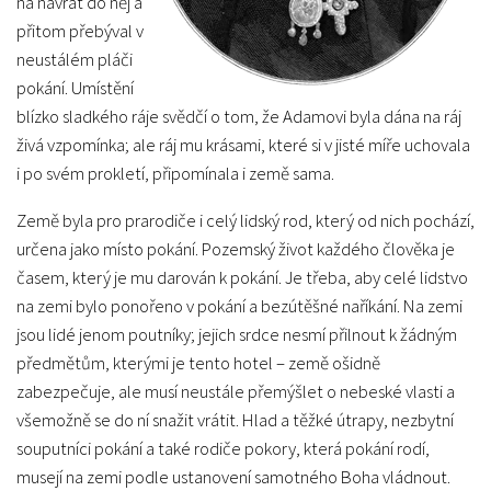
na návrat do něj a
přitom přebýval v
neustálém pláči
pokání. Umístění
blízko sladkého ráje svědčí o tom, že Adamovi byla dána na ráj
živá vzpomínka; ale ráj mu krásami, které si v jisté míře uchovala
i po svém prokletí, připomínala i země sama.
Země byla pro prarodiče i celý lidský rod, který od nich pochází,
určena jako místo pokání. Pozemský život každého člověka je
časem, který je mu darován k pokání. Je třeba, aby celé lidstvo
na zemi bylo ponořeno v pokání a bezútěšné naříkání. Na zemi
jsou lidé jenom poutníky; jejich srdce nesmí přilnout k žádným
předmětům, kterými je tento hotel – země ošidně
zabezpečuje, ale musí neustále přemýšlet o nebeské vlasti a
všemožně se do ní snažit vrátit. Hlad a těžké útrapy, nezbytní
souputníci pokání a také rodiče pokory, která pokání rodí,
musejí na zemi podle ustanovení samotného Boha vládnout.