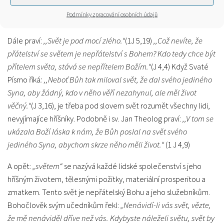
Otce, ale je ze světa. A svět i jeho chtivost pomíjí; kdo však činí
Podmínky zpracování osobních údajů
vůli Boží, zůstává navěky.“
(1J 2,15-17)
Dále praví:
,,Svět je pod mocí zlého.“
(1J 5,19)
,,Což nevíte, že
přátelství se světem je nepřátelství s Bohem? Kdo tedy chce být
přítelem světa, stává se nepřítelem Božím.“
(J 4,4) Když Svaté
Písmo říká
: ,,Neboť Bůh tak miloval svět, že dal svého jediného
Syna, aby žádný, kdo v něho věří nezahynul, ale měl život
věčný.“
(J 3,16), je třeba pod slovem svět rozumět všechny lidi,
nevyjímajíce hříšníky. Podobně i sv. Jan Theolog praví:
,,V tom se
ukázala Boží láska k nám, že Bůh poslal na svět svého
jediného Syna, abychom skrze něho měli život.“
(1 J 4,9)
A opět:
„světem“
se nazývá každé lidské společenství s jeho
hříšným životem, tělesnými požitky, materiální prosperitou a
zmatkem. Tento svět je nepřátelský Bohu a jeho služebníkům.
Bohočlověk svým učedníkům řekl:
„Nenávidí-li vás svět, vězte,
že mě nenáviděl dříve než vás. Kdybyste náleželi světu, svět by