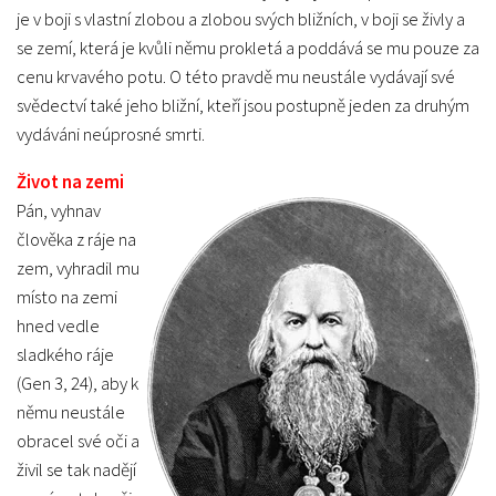
je v boji s vlastní zlobou a zlobou svých bližních, v boji se živly a
se zemí, která je kvůli němu prokletá a poddává se mu pouze za
cenu krvavého potu. O této pravdě mu neustále vydávají své
svědectví také jeho bližní, kteří jsou postupně jeden za druhým
vydáváni neúprosné smrti.
Život na zemi
Pán, vyhnav
člověka z ráje na
zem, vyhradil mu
místo na zemi
hned vedle
sladkého ráje
(Gen 3, 24), aby k
němu neustále
obracel své oči a
živil se tak nadějí