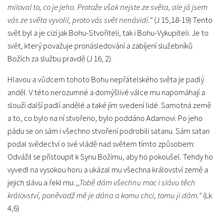
miloval to, co je jeho. Protože však nejste ze světa, ale já jsem
vás ze světa vyvolil, proto vás svět nenávidí.“
(J 15,18-19) Tento
svět byl a je cizí jak Bohu-Stvořiteli, tak i Bohu-Vykupiteli. Je to
svět, který považuje pronásledování a zabíjení služebníků
Božích za službu pravdě (J 16, 2).
Hlavou a vůdcem tohoto Bohu nepřátelského světa je padlý
anděl. V této nerozumné a domýšlivé válce mu napomáhají a
slouží další padlí andělé a také jím svedení lidé. Samotná země
a to, co bylo na ní stvořeno, bylo poddáno Adamovi. Po jeho
pádu se on sám i všechno stvoření podrobili satanu. Sám satan
podal svědectví o své vládě nad světem tímto způsobem:
Odvážil se přistoupit k Synu Božímu, aby ho pokoušel. Tehdy ho
vyvedl na vysokou horu a ukázal mu všechna království země a
jejich slávu a řekl mu:
,,Tobě dám všechnu moc i slávu těch
království, poněvadž mě je dána a komu chci, tomu ji dám.“
(Lk
4,6)