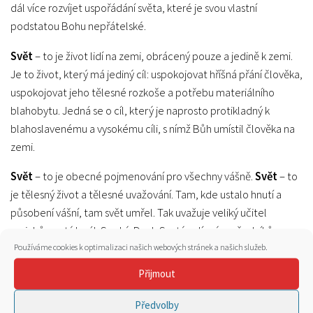
dál více rozvíjet uspořádání světa, které je svou vlastní
podstatou Bohu nepřátelské.
Svět
– to je život lidí na zemi, obrácený pouze a jedině k zemi.
Je to život, který má jediný cíl: uspokojovat hříšná přání člověka,
uspokojovat jeho tělesné rozkoše a potřebu materiálního
blahobytu. Jedná se o cíl, který je naprosto protikladný k
blahoslavenému a vysokému cíli, s nímž Bůh umístil člověka na
zemi.
Svět
– to je obecné pojmenování pro všechny vášně.
Svět
– to
je tělesný život a tělesné uvažování. Tam, kde ustalo hnutí a
působení vášní, tam svět umřel. Tak uvažuje veliký učitel
mnichů, svatý Isaák Syrský. Duch Svatý velí svým učedníkům,
Používáme cookies k optimalizaci našich webových stránek a našich služeb.
aby měli k tomuto světu nenávist a aby se ho odříkali:
,,Nemilujte svět ani to, co je ve světě. Miluje-li kdo svět, láska
Přijmout
Otcova v něm není, neboť všechno, co je ve světě, po čem dychtí
člověk a co chtějí jeho oči a na čem si v životě zakládá, není z
Předvolby