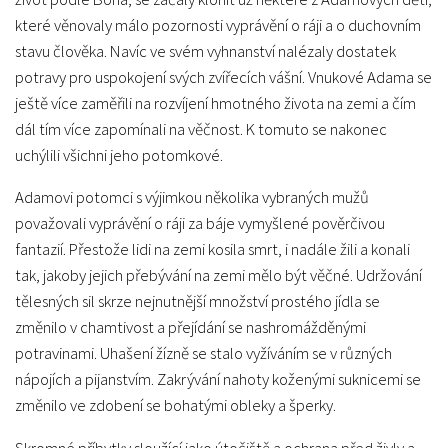
které věnovaly málo pozornosti vyprávění o ráji a o duchovním
stavu člověka. Navíc ve svém vyhnanství nalézaly dostatek
potravy pro uspokojení svých zvířecích vášní. Vnukové Adama se
ještě více zaměřili na rozvíjení hmotného života na zemi a čím
dál tím více zapomínali na věčnost. K tomuto se nakonec
uchýlili všichni jeho potomkové.
Adamovi potomci s výjimkou několika vybraných mužů
považovali vyprávění o ráji za báje vymyšlené pověrčivou
fantazií. Přestože lidi na zemi kosila smrt, i nadále žili a konali
tak, jakoby jejich přebývání na zemi mělo být věčné. Udržování
tělesných sil skrze nejnutnější množství prostého jídla se
změnilo v chamtivost a přejídání se nashromážděnými
potravinami. Uhašení žízně se stalo vyžíváním se v různých
nápojích a pijanstvím. Zakrývání nahoty koženými suknicemi se
změnilo ve zdobení se bohatými obleky a šperky.