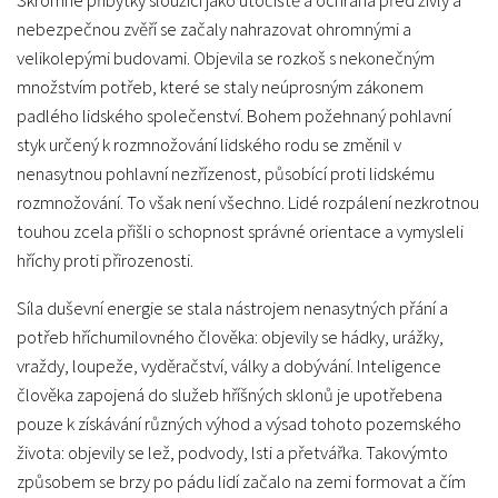
Skromné příbytky sloužící jako útočiště a ochrana před živly a
nebezpečnou zvěří se začaly nahrazovat ohromnými a
velikolepými budovami. Objevila se rozkoš s nekonečným
množstvím potřeb, které se staly neúprosným zákonem
padlého lidského společenství. Bohem požehnaný pohlavní
styk určený k rozmnožování lidského rodu se změnil v
nenasytnou pohlavní nezřízenost, působící proti lidskému
rozmnožování. To však není všechno. Lidé rozpálení nezkrotnou
touhou zcela přišli o schopnost správné orientace a vymysleli
hříchy proti přirozenosti.
Síla duševní energie se stala nástrojem nenasytných přání a
potřeb hříchumilovného člověka: objevily se hádky, urážky,
vraždy, loupeže, vyděračství, války a dobývání. Inteligence
člověka zapojená do služeb hříšných sklonů je upotřebena
pouze k získávání různých výhod a výsad tohoto pozemského
života: objevily se lež, podvody, lsti a přetvářka. Takovýmto
způsobem se brzy po pádu lidí začalo na zemi formovat a čím