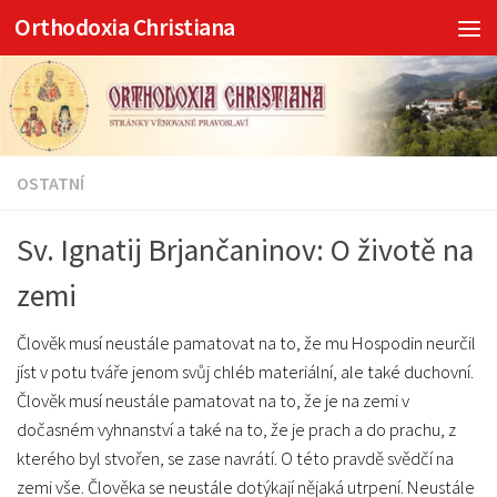
Orthodoxia Christiana
Skip to content
OSTATNÍ
Sv. Ignatij Brjančaninov: O životě na
zemi
Člověk musí neustále pamatovat na to, že mu Hospodin neurčil
jíst v potu tváře jenom svůj chléb materiální, ale také duchovní.
Člověk musí neustále pamatovat na to, že je na zemi v
dočasném vyhnanství a také na to, že je prach a do prachu, z
kterého byl stvořen, se zase navrátí. O této pravdě svědčí na
zemi vše. Člověka se neustále dotýkají nějaká utrpení. Neustále