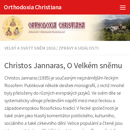
Orthodoxia Christiana
Skip to content
VELKÝ A SVATÝ SNĚM 2016
/
ZPRÁVY A UDÁLOSTI
Christos Jannaras, O Velkém sněmu
Christos Jannaras (1935) je současným nejznámějším řeckým
filosofem. Publikoval několik desítek monografií, z nichž mnohé
byly přeloženy do různých evropských jazyků. Ve svém díle se
systematicky věnuje především napětí mezi mezi řeckou a
západoevropskou filosofickou tradicí. V řecké společnosti je
také znám jako hlasitý komentátor politického, kulturního,
sociálního a také církevního dění. Velice populární a čtené jsou