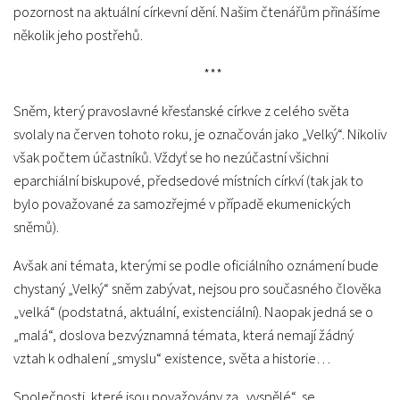
pozornost na aktuální církevní dění. Našim čtenářům přinášíme
několik jeho postřehů.
***
Sněm, který pravoslavné křesťanské církve z celého světa
svolaly na červen tohoto roku, je označován jako „Velký“. Nikoliv
však počtem účastníků. Vždyť se ho nezúčastní všichni
eparchiální biskupové, předsedové místních církví (tak jak to
bylo považované za samozřejmé v případě ekumenických
sněmů).
Avšak ani témata, kterými se podle oficiálního oznámení bude
chystaný „Velký“ sněm zabývat, nejsou pro současného člověka
„velká“ (podstatná, aktuální, existenciální). Naopak jedná se o
„malá“, doslova bezvýznamná témata, která nemají žádný
vztah k odhalení „smyslu“ existence, světa a historie…
Společnosti, které jsou považovány za „vyspělé“, se