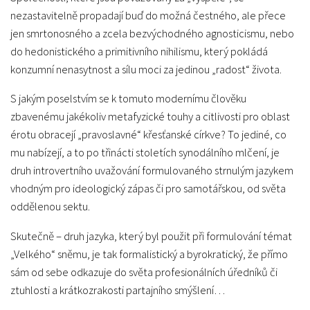
nezastavitelně propadají buď do možná čestného, ale přece
jen smrtonosného a zcela bezvýchodného agnosticismu, nebo
do hedonistického a primitivního nihilismu, který pokládá
konzumní nenasytnost a sílu moci za jedinou „radost“ života.
S jakým poselstvím se k tomuto modernímu člověku
zbavenému jakékoliv metafyzické touhy a citlivosti pro oblast
érotu obracejí „pravoslavné“ křesťanské církve? To jediné, co
mu nabízejí, a to po třinácti stoletích synodálního mlčení, je
druh introvertního uvažování formulovaného strnulým jazykem
vhodným pro ideologický zápas či pro samotářskou, od světa
oddělenou sektu.
Skutečně – druh jazyka, který byl použit při formulování témat
„Velkého“ sněmu, je tak formalistický a byrokratický, že přímo
sám od sebe odkazuje do světa profesionálních úředníků či
ztuhlosti a krátkozrakosti partajního smýšlení…