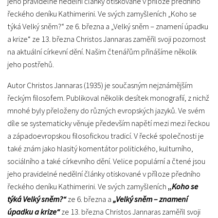
jeho pravidelné nedělní články otiskované v příloze předního
řeckého deníku Kathimerini. Ve svých zamyšleních „Koho se
týká Velký sněm?“ ze 6. března a „Velký sněm – znamení úpadku
a krize“ ze 13. března Christos Jannaras zaměřil svoji pozornost
na aktuální církevní dění. Našim čtenářům přinášíme několik
jeho postřehů.
Autor Christos Jannaras (1935) je současným nejznámějším
řeckým filosofem. Publikoval několik desítek monografií, z nichž
mnohé byly přeloženy do různých evropských jazyků. Ve svém
díle se systematicky věnuje především napětí mezi mezi řeckou
a západoevropskou filosofickou tradicí. V řecké společnosti je
také znám jako hlasitý komentátor politického, kulturního,
sociálního a také církevního dění. Velice populární a čtené jsou
jeho pravidelné nedělní články otiskované v příloze předního
řeckého deníku Kathimerini. Ve svých zamyšleních
„
Koho se
týká Velký sněm?“
ze 6. března a
„Velký sněm – znamení
úpadku a krize“
ze 13. března Christos Jannaras zaměřil svoji