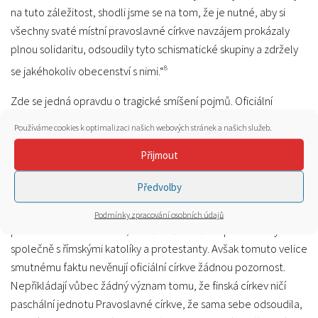
na tuto záležitost, shodli jsme se na tom, že je nutné, aby si
všechny svaté místní pravoslavné církve navzájem prokázaly
plnou solidaritu, odsoudily tyto schismatické skupiny a zdržely
8
se jakéhokoliv obecenství s nimi.“
Zde se jedná opravdu o tragické smíšení pojmů. Oficiální
představitelé Pravoslaví, horliví zastánci ekumenismu chyceni v
Používáme cookies k optimalizaci našich webových stránek a našich služeb.
síti SRC, zaměňují věroučnou jednotu, kterou sami porušují, za
Přijmout
čistě vnější jednotu – administrativní jednotu církevní struktury,
instituciální jednotu, kterou považují za jednotu kanonickou.
Předvolby
Kam může dojít takové uvažování je patrné z následujícího
příkladu. Je známo, že Finská pravoslavná církev slaví i Paschu
Podmínky zpracování osobních údajů
podle nového kalendáře, odděleně od všech pravoslavných a
společně s římskými katolíky a protestanty. Avšak tomuto velice
smutnému faktu nevěnují oficiální církve žádnou pozornost.
Nepřikládají vůbec žádný význam tomu, že finská církev ničí
paschální jednotu Pravoslavné církve, že sama sebe odsoudila,