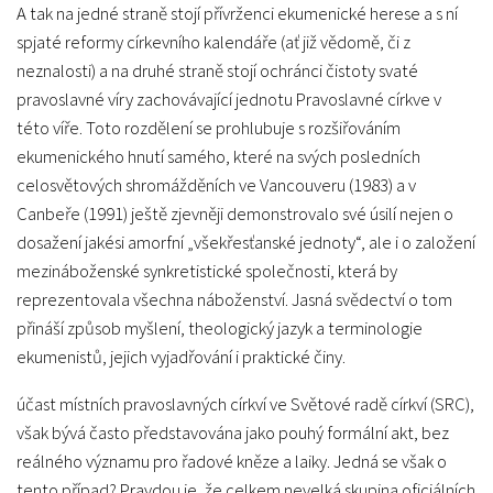
A tak na jedné straně stojí přívrženci ekumenické herese a s ní
spjaté reformy církevního kalendáře (ať již vědomě, či z
neznalosti) a na druhé straně stojí ochránci čistoty svaté
pravoslavné víry zachovávající jednotu Pravoslavné církve v
této víře. Toto rozdělení se prohlubuje s rozšiřováním
ekumenického hnutí samého, které na svých posledních
celosvětových shromážděních ve Vancouveru (1983) a v
Canbeře (1991) ještě zjevněji demonstrovalo své úsilí nejen o
dosažení jakési amorfní „všekřesťanské jednoty“, ale i o založení
mezináboženské synkretistické společnosti, která by
reprezentovala všechna náboženství. Jasná svědectví o tom
přináší způsob myšlení, theologický jazyk a terminologie
ekumenistů, jejich vyjadřování i praktické činy.
účast místních pravoslavných církví ve Světové radě církví (SRC),
však bývá často představována jako pouhý formální akt, bez
reálného významu pro řadové kněze a laiky. Jedná se však o
tento případ? Pravdou je, že celkem nevelká skupina oficiálních