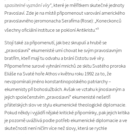
spasitelné vyznání víry“
, které je měřítkem skutečné jednoty
Pravoslaví. Zde je na místě připomenout varování amerického
pravoslavného jeromonacha Serafíma (Rose): „Koneckonců
9
všechny oficiální instituce se pokloní Antikristu.“
Stojí také za připomenutí, jak bez skrupulí a hrubě se
„pravoslavní“ ekumenisté umí chovat ke svým pravoslavným
bratřím, kteří mají tu odvahu a brání čistotu své víry.
Připomeňme surové vyhnání mnichů ze skitu Svatého proroka
Eliáše na Svaté hoře Athos v květnu roku 1992 za to, že
nevzpomínali jméno konstantinopolského patriarchy –
ekumenisty při bohoslužbách. Avšak ve vztahu k jinoslavným a
jejich společenstvím „pravoslavní“ ekumenisté nešetří
přátelských slov ve stylu ekumenické theologické diplomacie.
Pokud někdy i vyjádří nějaké kritické připomínky, pak jejich kritika
je pozorně uvážlivá podle potřeb ekumenické diplomacie a ve
skutečnosti není ničím více než slovy, která se rychle