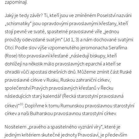
zapomínají.
Jaký je tedy závěr? Ti, kteří jsou ve zmíněném Poselství nazváni
„schismatiky“ jsou opravdovými pravoslavnými křesťany, kteří
stojí pevně ve svaté, spasitelné pravoslavné víře „jednou
provždy odevzdané svatým“ (Jd 1, 3) a nám dochované svatými
Otci. Podle slov výše vzpomenutého jeromonacha Serafíma
(Rose) tito pravoslavní křesťané „následují biskupy, kteří
dohlížejí na několik málo pravoslavných eparchií a kteří se
ohradili vůči apostasi dnešních dnů. Můžeme zmínit část Ruské
pravoslavné církve v Rusku, Ruskou zahraniční církev,
společenství Pravých pravoslavných křesťanů v Řecku
následujících starý kalendář (Řecká starostylní pravoslavná
10
církev)“
. Doplňme k tomu Rumunskou pravoslavnou starostylní
církev a naši Bulharskou pravoslavnou starostylní církev.
Nositelem „pravého a spasitelného vyznání víry“, které je
jediným kritériem skutečné jednoty Pravoslaví, je především