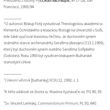
Přeloženo z ruštiny:
Pyсский пастыръ
, № 17-18, San
Francisco, 1993/94.
_________
*O autorovi: Biskup Fotij vystudoval Theologickou akademii sv.
Klimenta Ochridského a klasickou filologii na Univerzitě v Sofii,
kde také vyučoval klasickou řečtinu. Je duchovním synem
známého starce archimandrity Serafima (Alexijev) (†13.1.1993),
který byl duchovním synem svatého Serafima Sofijského
(Sobolev). Roku 1993 byl vysvěcen biskupem Bulharské
starostylní církve.
_________
1
Církevní věstník
[bulharsky] XCIII/12, 1992, s. 1.
2
K této události ze života sv. Maxima Vyznavače viz. PG 90, 93.
3
Sv. Vincent Lerinský,
Commonitorium Primum,
PL 50, 640.