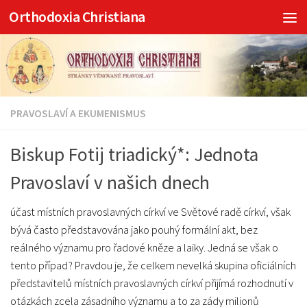
Orthodoxia Christiana
Skip to content
PRAVOSLAVÍ A EKUMENISMUS
Biskup Fotij triadický*: Jednota
Pravoslaví v našich dnech
účast místních pravoslavných církví ve Světové radě církví, však
bývá často představována jako pouhý formální akt, bez
reálného významu pro řadové kněze a laiky. Jedná se však o
tento případ? Pravdou je, že celkem nevelká skupina oficiálních
představitelů místních pravoslavných církví přijímá rozhodnutí v
otázkách zcela zásadního významu a to za zády milionů