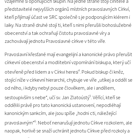
vzájemně si oponujících skupin. Na jedné straně stojí činitelé a
představitelé nejvyšších orgánů místních pravoslavných Církví,
kteří přijímají účast ve SRC společně s je podporujícím klérem i
laiky. Na straně druhé stojí ti, kteří s nimi přerušili bohoslužebné
obecenství a tak ochraňují čistotu pravoslavné víry a
zachovávají jednotu Pravoslavné církve v této víře.
Pravoslavní křesťané mají evangelijní a kanonické právo přerušit
církevní obecenství a modlitební vzpomínání biskupa, který učí
4
otevřeně před lidem a v Církvi heresi
. Pokud biskup či kněz,
stojící níže v církevní hierarchii, chybuje ve víře „utíkej a odděl se
od něho, i kdyby nebyl pouze člověkem, ale i andělem,
5
sestoupivším s nebe“, učí sv. Jan Zlatoústý
. Věřící, kteří se
oddělili právě pro tato kanonická ustanovení, nepodléhají
kanonickým sankcím, ale jsou spíše „hodni cti, náležející
6
pravoslavným“
. Neboť nenarušují jednotu Církve rozkolem, ale
naopak, horlivě se snaží uchránit jednotu Církve před rozkoly a