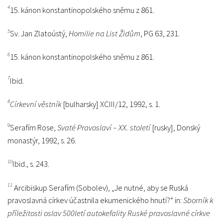
4
15. kánon konstantinopolského sněmu z 861.
5
Sv. Jan Zlatoústý,
Homilie na List Židům
, PG 63, 231.
6
15. kánon konstantinopolského sněmu z 861.
7
Ibid.
8
Církevní věstník
[bulharsky] XCIII/12, 1992, s. 1.
9
Serafím Rose,
Svaté Pravoslaví – XX. století
[rusky], Donský
monastýr, 1992, s. 26.
10
Ibid., s. 243.
11
Arcibiskup Serafím (Sobolev), „Je nutné, aby se Ruská
pravoslavná církev účastnila ekumenického hnutí?“ in:
Sborník k
příležitosti oslav 500letí autokefality Ruské pravoslavné církve