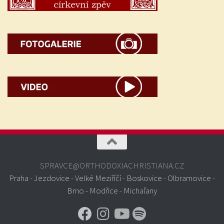
SPRAVCE@ORTHODOXIACHRISTIANA.CZ
Praha
-
Jezdovice
-
Velké Meziříčí
-
Boskovice
-
Olbramovice
-
Brno - Modřice
-
Michaľany