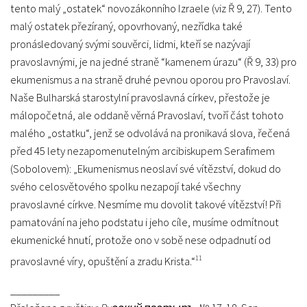
tento malý „ostatek“ novozákonního Izraele (viz Ř 9, 27). Tento
malý ostatek přezíraný, opovrhovaný, nezřídka také
pronásledovaný svými souvěrci, lidmi, kteří se nazývají
pravoslavnými, je na jedné straně “kamenem úrazu“ (Ř 9, 33) pro
ekumenismus a na straně druhé pevnou oporou pro Pravoslaví.
Naše Bulharská starostylní pravoslavná církev, přestože je
málopočetná, ale oddaně věrná Pravoslaví, tvoří část tohoto
malého „ostatku“, jenž se odvolává na pronikavá slova, řečená
před 45 lety nezapomenutelným arcibiskupem Serafimem
(Sobolovem): „Ekumenismus neoslaví své vítězství, dokud do
svého celosvětového spolku nezapojí také všechny
pravoslavné církve. Nesmíme mu dovolit takové vítězství! Při
pamatování na jeho podstatu i jeho cíle, musíme odmítnout
ekumenické hnutí, protože ono v sobě nese odpadnutí od
11
pravoslavné víry, opuštění a zradu Krista.“
_________