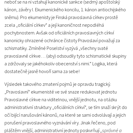
neboť se na ni vztahují kanonické sankce (sedmý apoštolský
kánon, závěry I. Ekumenického koncilu, 1. kánon antiochijského
sněmu). Pro ekumenisty je Finská pravoslavná církev prostě
zcela „oficiální církev“ a její kanoničnost nepodléhá
pochybnostem. Avšak od oficiálních pravoslavných církví
kanonicky ohrazené ochránce čistoty Pravoslaví považují za
schismatiky. Zmíněné Poselství vyzývá „všechny svaté
pravoslavné církve… (aby) odsoudily tyto schismatické skupiny
a zdržovaly se jakéhokoliv obecenství s nimi.“ Logika, která
dostatečně jasně hovoří sama za sebe!
Výsledek takového zmatení pojmů je opravdu tragický.
„Pravoslavní“ ekumenisté ve své snaze redukovat jednotu
Pravoslavné církve na viditelnou, vnější jednotu, na otázku
administrativní struktury „oficiálních církví“, se tím snaží skrýt do
očí bijící narušování kánonů, na které se sami odvolávají a jejich
porušení pravoslavného vyznávání víry. Jinak řečeno, pod
pláštěm vnější, administrativní jednoty poskvrňují
„správné a