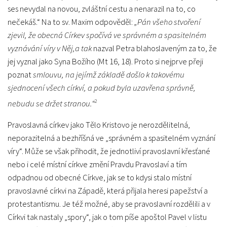
ses nevydal na novou, zvláštní cestu a nenarazil na to, co
nečekáš.“ Na to sv. Maxim odpověděl:
„Pán všeho stvoření
zjevil, že obecná Církev spočívá ve správném a spasitelném
vyznávání víry v Něj,a tak
nazval Petra blahoslaveným za to, že
jej vyznal jako Syna Božího (Mt 16, 18). Proto si nejprve přeji
poznat
smlouvu, na jejímž základě došlo k takovému
sjednocení všech církví, a pokud byla uzavřena správně,
2
nebudu se držet stranou.“
Pravoslavná církev jako Tělo Kristovo je nerozdělitelná,
neporazitelná a bezhříšná ve „správném a spasitelném vyznání
víry“. Může se však přihodit, že jednotliví pravoslavní křesťané
nebo i celé místní církve změní Pravdu Pravoslaví a tím
odpadnou od obecné Církve, jak se to kdysi stalo místní
pravoslavné církvi na Západě, která přijala heresi papežství a
protestantismu. Je též možné, aby se pravoslavní rozdělili a v
Církvi tak nastaly „spory“, jak o tom píše apoštol Pavel v listu