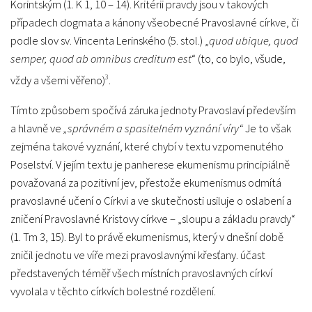
Korintským (1. K 1, 10 – 14). Kritérii pravdy jsou v takových
případech dogmata a kánony všeobecné Pravoslavné církve, či
podle slov sv. Vincenta Lerinského (5. stol.) „
quod ubique, quod
semper, quod ab omnibus creditum est
“ (to, co bylo, všude,
3
vždy a všemi věřeno)
.
Tímto způsobem spočívá záruka jednoty Pravoslaví především
a hlavně ve
„správném a spasitelném vyznání víry“
Je to však
zejména takové vyznání, které chybí v textu vzpomenutého
Poselství. V jejím textu je panherese ekumenismu principiálně
považovaná za pozitivní jev, přestože ekumenismus odmítá
pravoslavné učení o Církvi a ve skutečnosti usiluje o oslabení a
zničení Pravoslavné Kristovy církve – „sloupu a základu pravdy“
(1. Tm 3, 15). Byl to právě ekumenismus, který v dnešní době
zničil jednotu ve víře mezi pravoslavnými křesťany. účast
představených téměř všech místních pravoslavných církví
vyvolala v těchto církvích bolestné rozdělení.