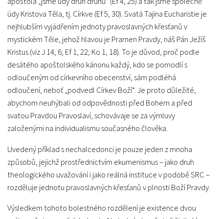
apoštola „jsme údy druh druhu“ (Ef 4, 25) a tak jsme společně
údy Kristova Těla, tj. Církve (Ef 5, 30). Svatá Tajina Eucharistie je
nejhlubším vyjádřením jednoty pravoslavných křesťanů v
mystickém Těle, jehož hlavou je Pramen Pravdy, náš Pán Ježíš
Kristus (viz J 14, 6; Ef 1, 22; Ko 1, 18). To je důvod, proč podle
desátého apoštolského kánonu každý, kdo se pomodlí s
odloučeným od církevního obecenství, sám podléhá
odloučení, neboť „podvedl Církev Boží“. Je proto důležité,
abychom neuhýbali od odpovědnosti před Bohem a před
svatou Pravdou Pravoslaví, schovávaje se za výmluvy
založenými na individualismu současného člověka.
Uvedený příklad s nechalcedonci je pouze jeden z mnoha
způsobů, jejichž prostřednictvím ekumenismus – jako druh
theologického uvažování i jako reálná instituce v podobě SRC –
rozděluje jednotu pravoslavných křesťanů v plnosti Boží Pravdy.
Výsledkem tohoto bolestného rozdělení je existence dvou