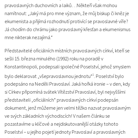
pravoslavných duchovních a laiků…Někteří však mohou
namítnout: „Jaký má pro mne význam, že můj biskup či kněz je
ekumenista a přijímá rozhodnutí protivící se pravoslavné víře?
Já chodím do chrámu jako pravoslavný křesťan a ekumenismus
mne nikterak nezajímá.“
Představitelé oficiálních místních pravoslavných církví, kteří se
sešli 15. března minulého (1992) roku na poradě v
Konstantinopoli, podepsali společné Poselství, jehož smyslem
1
bylo deklarovat „všepravoslavnou jednotu“
. Poselství bylo
podepsáno na Neděli Pravoslaví. Jaká hořká ironie – v den, kdy
si Církev připomíná svátek Vítězství Pravoslaví, byl nejvyššími
představiteli „oficiálních“ pravoslavných církví podepsán
dokument, jenž můžeme jen velmi těžko nazvat pravoslavným
ve svých základních východiscích! V našem článku se
pozastavíme u klíčové a nejdiskutovanější otázky tohoto
Poselství – u jejího pojetí jednoty Pravoslaví a pravoslavných