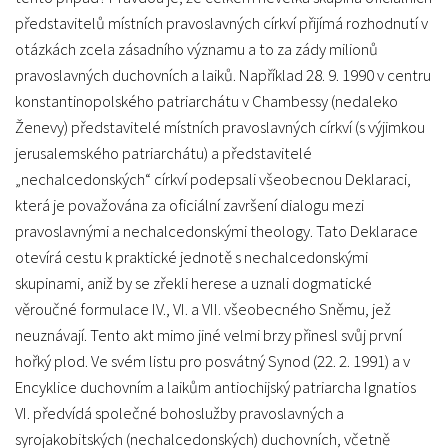
představitelů místních pravoslavných církví přijímá rozhodnutí v
otázkách zcela zásadního významu a to za zády milionů
pravoslavných duchovních a laiků. Například 28. 9. 1990 v centru
konstantinopolského patriarchátu v Chambessy (nedaleko
Ženevy) představitelé místních pravoslavných církví (s výjimkou
jerusalemského patriarchátu) a představitelé
„nechalcedonských“ církví podepsali všeobecnou Deklaraci,
která je považována za oficiální završení dialogu mezi
pravoslavnými a nechalcedonskými theology. Tato Deklarace
otevírá cestu k praktické jednotě s nechalcedonskými
skupinami, aniž by se zřekli herese a uznali dogmatické
věroučné formulace IV., VI. a VII. všeobecného Sněmu, jež
neuznávají. Tento akt mimo jiné velmi brzy přinesl svůj první
hořký plod. Ve svém listu pro posvátný Synod (22. 2. 1991) a v
Encyklice duchovním a laikům antiochijský patriarcha Ignatios
VI. předvídá společné bohoslužby pravoslavných a
syrojakobitských (nechalcedonských) duchovních, včetně