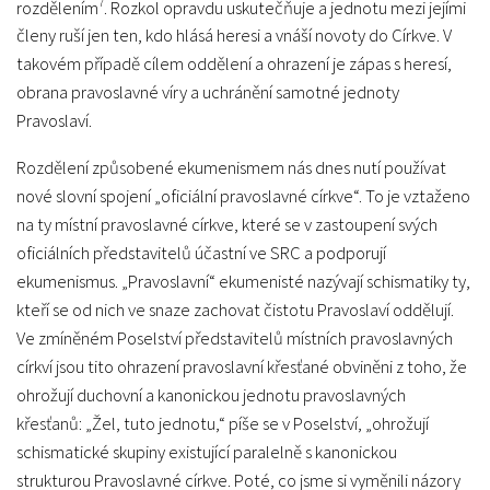
7
rozdělením
. Rozkol opravdu uskutečňuje a jednotu mezi jejími
členy ruší jen ten, kdo hlásá heresi a vnáší novoty do Církve. V
takovém případě cílem oddělení a ohrazení je zápas s heresí,
obrana pravoslavné víry a uchránění samotné jednoty
Pravoslaví.
Rozdělení způsobené ekumenismem nás dnes nutí používat
nové slovní spojení „oficiální pravoslavné církve“. To je vztaženo
na ty místní pravoslavné církve, které se v zastoupení svých
oficiálních představitelů účastní ve SRC a podporují
ekumenismus. „Pravoslavní“ ekumenisté nazývají schismatiky ty,
kteří se od nich ve snaze zachovat čistotu Pravoslaví oddělují.
Ve zmíněném Poselství představitelů místních pravoslavných
církví jsou tito ohrazení pravoslavní křesťané obviněni z toho, že
ohrožují duchovní a kanonickou jednotu pravoslavných
křesťanů: „Žel, tuto jednotu,“ píše se v Poselství, „ohrožují
schismatické skupiny existující paralelně s kanonickou
strukturou Pravoslavné církve. Poté, co jsme si vyměnili názory