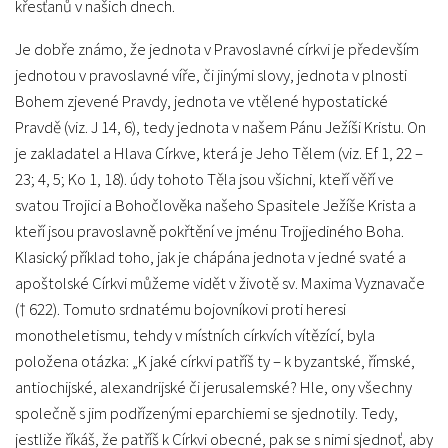
křesťanů v našich dnech.
Je dobře známo, že jednota v Pravoslavné církvi je především
jednotou v pravoslavné víře, či jinými slovy, jednota v plnosti
Bohem zjevené Pravdy, jednota ve vtělené hypostatické
Pravdě (viz. J 14, 6), tedy jednota v našem Pánu Ježíši Kristu. On
je zakladatel a Hlava Církve, která je Jeho Tělem (viz. Ef 1, 22 –
23; 4, 5; Ko 1, 18). údy tohoto Těla jsou všichni, kteří věří ve
svatou Trojici a Bohočlověka našeho Spasitele Ježíše Krista a
kteří jsou pravoslavně pokřtění ve jménu Trojjediného Boha.
Klasický příklad toho, jak je chápána jednota v jedné svaté a
apoštolské Církvi můžeme vidět v životě sv. Maxima Vyznavače
(† 622). Tomuto srdnatému bojovníkovi proti heresi
monotheletismu, tehdy v místních církvích vítězící, byla
položena otázka: „K jaké církvi patříš ty – k byzantské, římské,
antiochijské, alexandrijské či jerusalemské? Hle, ony všechny
společně s jim podřízenými eparchiemi se sjednotily. Tedy,
jestliže říkáš, že patříš k Církvi obecné, pak se s nimi sjednoť, aby